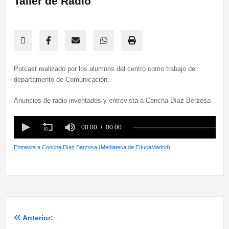
Taller de Radio
Potcast realizado por los alumnos del centro como trabajo del
departamento de Comunicación.
Anuncios de radio inventados y entrevista a Concha Díaz Berzosa
Entreista a Concha Díaz Berzosa (Mediateca de EducaMadrid)
Anterior:
Navegación