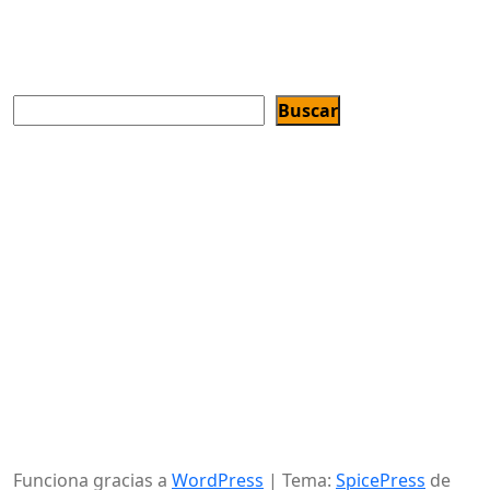
Buscar
Buscar
"La Unión Europea cofinancia las enseñanzas de ESO y
CFGB en este Centro de Educación de Personas Adultas,
con el objetivo de mejorar el acceso al empleo de los
jóvenes promoviendo la igualdad de acceso a una
educación y una formación de calidad e inclusivas y su
culminación, en particular para los colectivos
desfavorecidos".
Funciona gracias a
WordPress
| Tema:
SpicePress
de