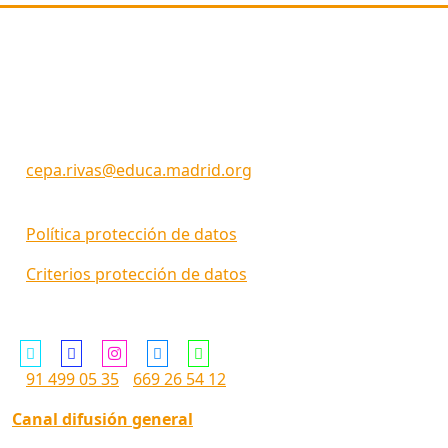
Dirección
C/ Picos de Urbión 29
Rivas Vaciamadrid
28522 (MADRID)
Código Centro: 28057660
cepa.rivas@educa.madrid.org
Política protección de datos
Criterios protección de datos
Siguenos en ...
91 499 05 35
669 26 54 12
Canal difusión general