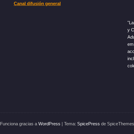
Canal difusión general
"La
y C
Adu
emp
acc
inc
col
Funciona gracias a
WordPress
| Tema:
SpicePress
de SpiceTheme