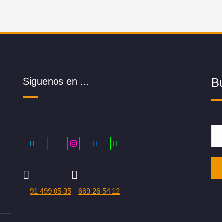
Siguenos en ...
B
91 499 05 35
669 26 54 12