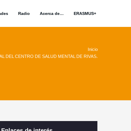
ades
Radio
Acerca de…
ERASMUS+
Inicio
AL DEL CENTRO DE SALUD MENTAL DE RIVAS.
Enlaces de interés