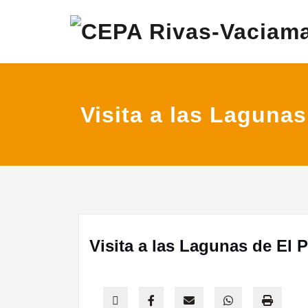
Saltar
Centro de Educació
CEPA Riv
al
contenido
Visita a las Lagunas
Visita a las Lagunas de El 