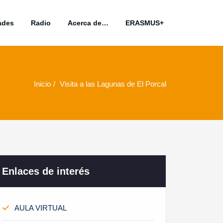
ades
Radio
Acerca de…
ERASMUS+
Inicio
Visita a las Lagunas de El Porcal
Enlaces de interés
AULA VIRTUAL