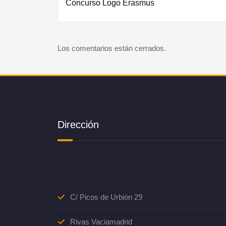
Concurso Logo Erasmus
de
entradas
Los comentarios están cerrados.
Dirección
C/ Picos de Urbión 29
Rivas Vaciamadrid