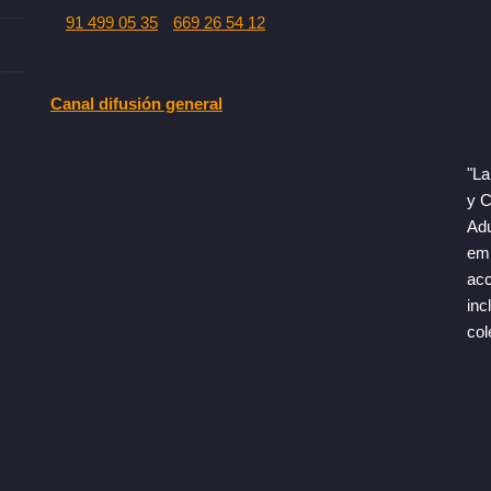
91 499 05 35
669 26 54 12
Canal difusión general
"La
y C
Adu
emp
acc
inc
col