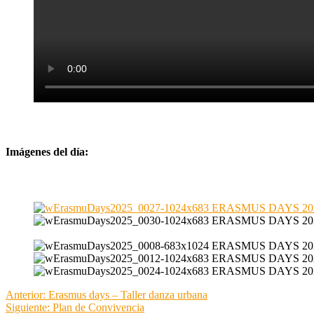
Imágenes del día:
Navegación
Anterior:
Erasmus days – Taller danza urbana
Siguiente:
Plan de Convivencia