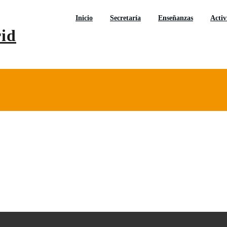
Inicio
Secretaría
Enseñanzas
Activ
Centro de Educación para Personas Adultas «Rivas Vaci
CEPA Rivas-Vaciamadrid