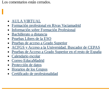
de
Los comentarios están cerrados.
entradas
Enlaces de interés
AULA VIRTUAL
Formación profesional en Rivas Vaciamadrid
Información sobre Formación Profesional
Bachillerato a distancia
Pruebas Libres de la ESO
Pruebas de acceso a Grado Superior
ACFGS y Acceso a la Universidad. Buscador de CEPAS
Pruebas de Acceso a Grado Superior en el resto de España
Calendario escolar
Correo EducaMadrid
Protección de datos
Horarios de los Grupos
Certificado de profesionalidad
Dirección
C/ Picos de Urbión 29
Rivas Vaciamadrid