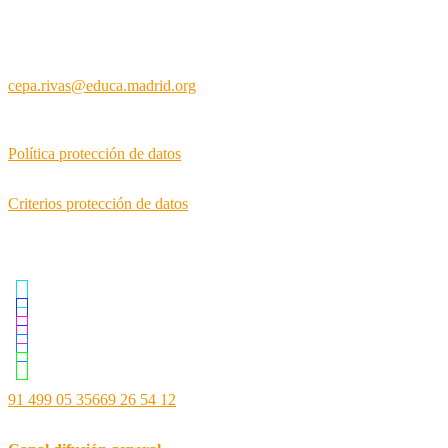
28522 (MADRID)
Código Centro: 28057660
cepa.rivas@educa.madrid.org
Política protección de datos
Criterios protección de datos
Siguenos en ...
91 499 05 35
669 26 54 12