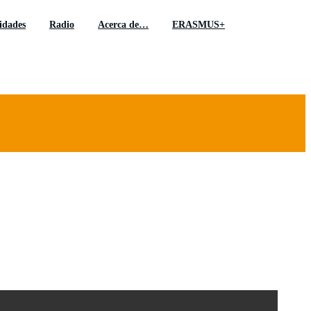
idades
Radio
Acerca de…
ERASMUS+
amadrid»