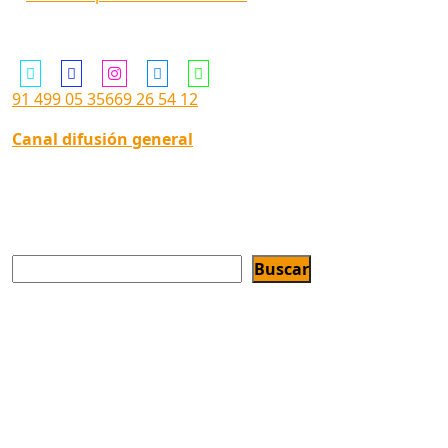
Siguenos en ...
91 499 05 35
669 26 54 12
Canal difusión general
Buscar
Buscar
"La Unión Europea cofinancia las enseñanzas de ESO y
CFGB en este Centro de Educación de Personas Adultas,
con el objetivo de mejorar el acceso al empleo de los
jóvenes promoviendo la igualdad de acceso a una