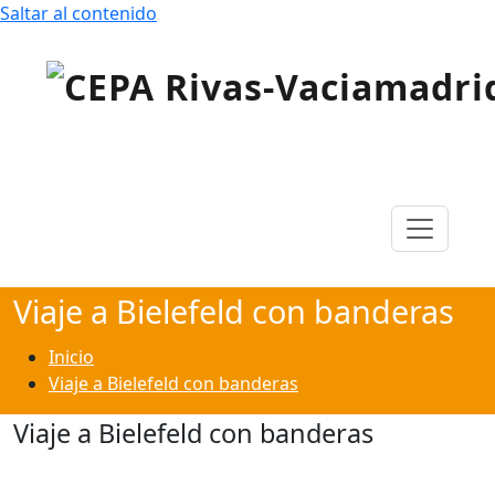
Saltar al contenido
Centro de Educación para Personas Adultas «Rivas
CEPA Rivas-Vaciamadrid
Vaciamadrid»
Viaje a Bielefeld con banderas
Inicio
Viaje a Bielefeld con banderas
Viaje a Bielefeld con banderas