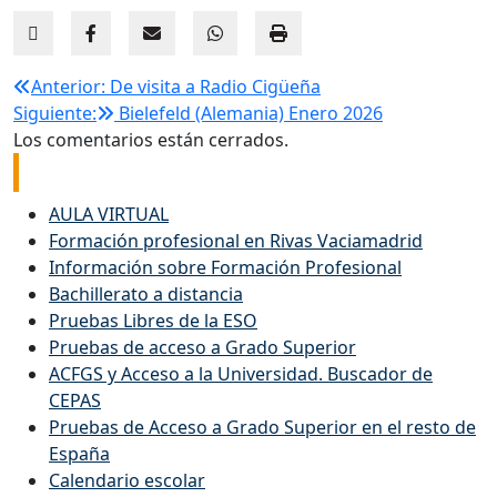
Navegación
Anterior:
De visita a Radio Cigüeña
Siguiente:
Bielefeld (Alemania) Enero 2026
de
Los comentarios están cerrados.
Enlaces de interés
entradas
AULA VIRTUAL
Formación profesional en Rivas Vaciamadrid
Información sobre Formación Profesional
Bachillerato a distancia
Pruebas Libres de la ESO
Pruebas de acceso a Grado Superior
ACFGS y Acceso a la Universidad. Buscador de
CEPAS
Pruebas de Acceso a Grado Superior en el resto de
España
Calendario escolar