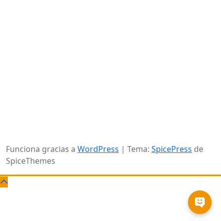
"La Unión Europea cofinancia las enseñanzas de ESO y
CFGB en este Centro de Educación de Personas Adultas,
con el objetivo de mejorar el acceso al empleo de los
jóvenes promoviendo la igualdad de acceso a una
educación y una formación de calidad e inclusivas y su
culminación, en particular para los colectivos
desfavorecidos".
Funciona gracias a
WordPress
| Tema:
SpicePress
de
SpiceThemes