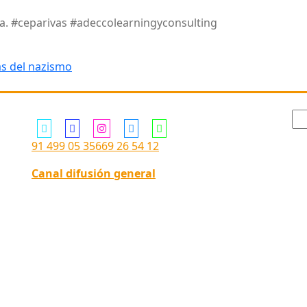
pa. #ceparivas #adeccolearningyconsulting
as del nazismo
Siguenos en ...
Bu
91 499 05 35
669 26 54 12
Canal difusión general
"L
de
Pe
ac
la
fo
cu
de