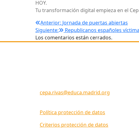
HOY.
Tu transformación digital empieza en el Ce
Navegación
Anterior:
Jornada de puertas abiertas
Siguiente:
Republicanos españoles víctim
de
Los comentarios están cerrados.
Dirección
entradas
C/ Picos de Urbión 29
Rivas Vaciamadrid
28522 (MADRID)
Código Centro: 28057660
cepa.rivas@educa.madrid.org
Política protección de datos
Criterios protección de datos