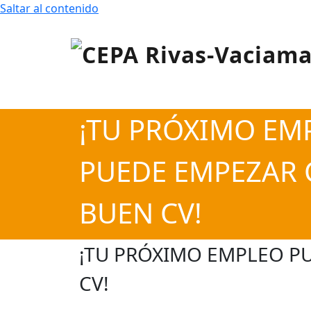
Saltar al contenido
Centro de Educación para Personas Adultas «
CEPA Rivas-Vaciamadri
¡TU PRÓXIMO EM
PUEDE EMPEZAR
BUEN CV!
¡TU PRÓXIMO EMPLEO P
CV!