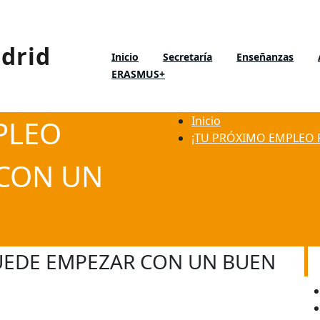
Inicio
Secretaría
Enseñanzas
ERASMUS+
Rivas Vaciamadrid»
d
Inicio
PLEO
¡TU PRÓXIMO EMPLEO 
 CON UN
UEDE EMPEZAR CON UN BUEN
E