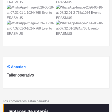
Anterior:
Navegación
Taller operativo
de
entradas
Los comentarios están cerrados.
Enlaces de interés