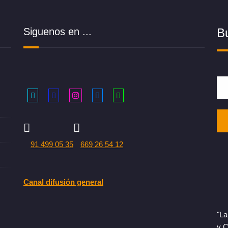
Siguenos en ...
B
91 499 05 35
669 26 54 12
Canal difusión general
"La
y C