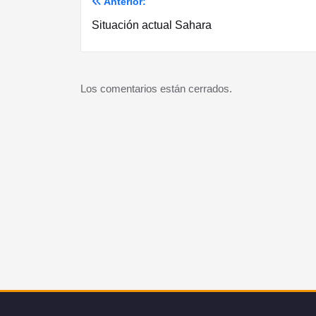
Anterior:
Navegación
Situación actual Sahara
de
entradas
Los comentarios están cerrados.