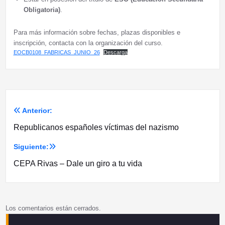
Obligatoria)
.
Para más información sobre fechas, plazas disponibles e
inscripción, contacta con la organización del curso.
EOCB0108_FABRICAS_JUNIO_26
Descarga
Anterior:
Navegación
Republicanos españoles víctimas del nazismo
de
Siguiente:
entradas
CEPA Rivas – Dale un giro a tu vida
Los comentarios están cerrados.