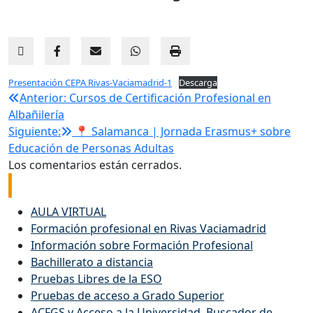
Presentación CEPA Rivas-Vaciamadrid-1
Descarga
Navegación
Anterior:
Cursos de Certificación Profesional en
Albañilería
de
Siguiente:
📍 Salamanca | Jornada Erasmus+ sobre
Educación de Personas Adultas
entradas
Los comentarios están cerrados.
Enlaces de interés
AULA VIRTUAL
Formación profesional en Rivas Vaciamadrid
Información sobre Formación Profesional
Bachillerato a distancia
Pruebas Libres de la ESO
Pruebas de acceso a Grado Superior
ACFGS y Acceso a la Universidad. Buscador de