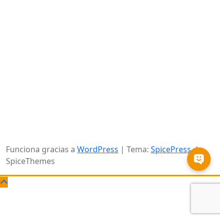
"La Unión Europea cofinancia las enseñanzas de ESO y
CFGB en este Centro de Educación de Personas Adultas,
con el objetivo de mejorar el acceso al empleo de los
jóvenes promoviendo la igualdad de acceso a una
educación y una formación de calidad e inclusivas y su
culminación, en particular para los colectivos
desfavorecidos".
Funciona gracias a
WordPress
| Tema:
SpicePress
de
SpiceThemes