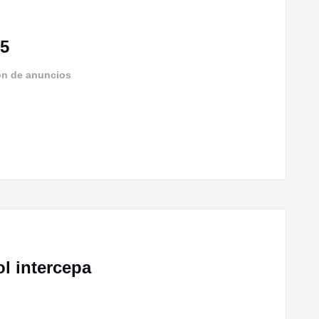
25
ón de anuncios
ol intercepa