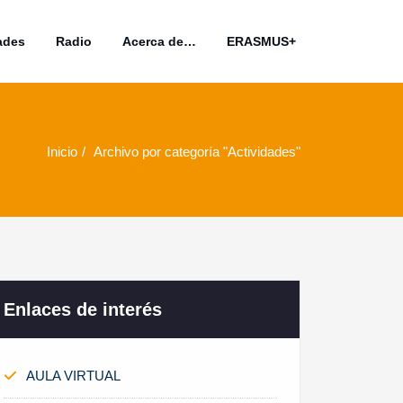
ades
Radio
Acerca de…
ERASMUS+
Inicio
Archivo por categoría "Actividades"
Enlaces de interés
AULA VIRTUAL