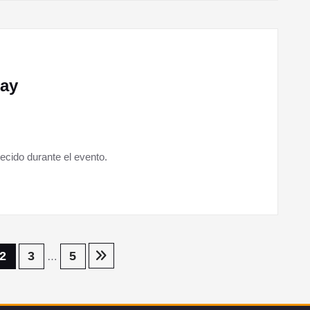
lay
ecido durante el evento.
2
3
5
…