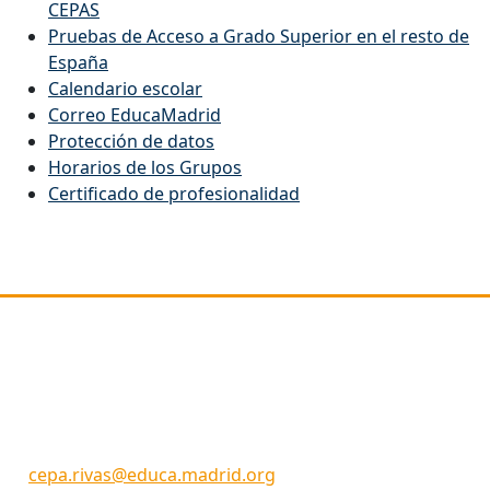
CEPAS
Pruebas de Acceso a Grado Superior en el resto de
España
Calendario escolar
Correo EducaMadrid
Protección de datos
Horarios de los Grupos
Certificado de profesionalidad
Dirección
C/ Picos de Urbión 29
Rivas Vaciamadrid
28522 (MADRID)
Código Centro: 28057660
cepa.rivas@educa.madrid.org